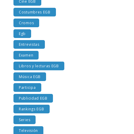
Cine EGB
Costumbres EGB
Cromos
Egb
Entrevistas
Examen
Libros y lecturas EGB
Música EGB
Participa
Publicidad EGB
Rankings EGB
Series
Televisión