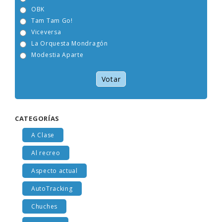
OBK
Tam Tam Go!
Viceversa
La Orquesta Mondragón
Modestia Aparte
Votar
CATEGORÍAS
A Clase
Al recreo
Aspecto actual
AutoTracking
Chuches