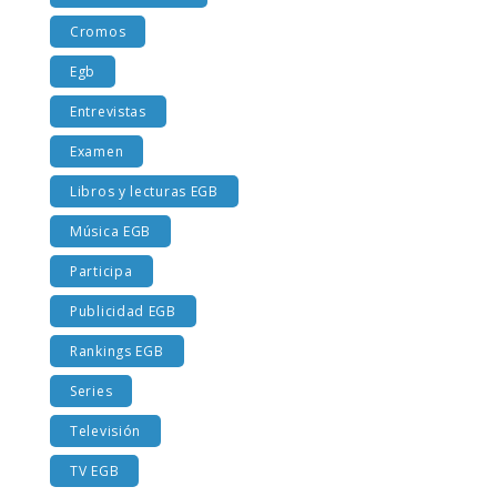
Costumbres EGB
Cromos
Egb
Entrevistas
Examen
Libros y lecturas EGB
Música EGB
Participa
Publicidad EGB
Rankings EGB
Series
Televisión
TV EGB