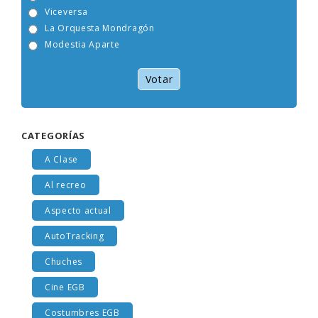
Tam Tam Go!
Viceversa
La Orquesta Mondragón
Modestia Aparte
Votar
CATEGORÍAS
A Clase
Al recreo
Aspecto actual
AutoTracking
Chuches
Cine EGB