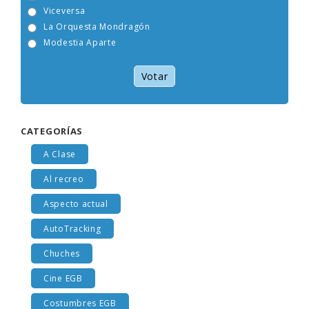
Tam Tam Go!
Viceversa
La Orquesta Mondragón
Modestia Aparte
Votar
CATEGORÍAS
A Clase
Al recreo
Aspecto actual
AutoTracking
Chuches
Cine EGB