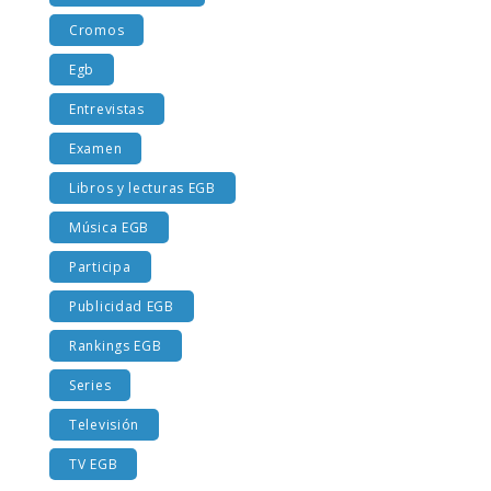
Costumbres EGB
Cromos
Egb
Entrevistas
Examen
Libros y lecturas EGB
Música EGB
Participa
Publicidad EGB
Rankings EGB
Series
Televisión
TV EGB