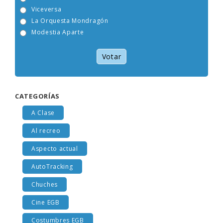
Tam Tam Go!
Viceversa
La Orquesta Mondragón
Modestia Aparte
Votar
CATEGORÍAS
A Clase
Al recreo
Aspecto actual
AutoTracking
Chuches
Cine EGB