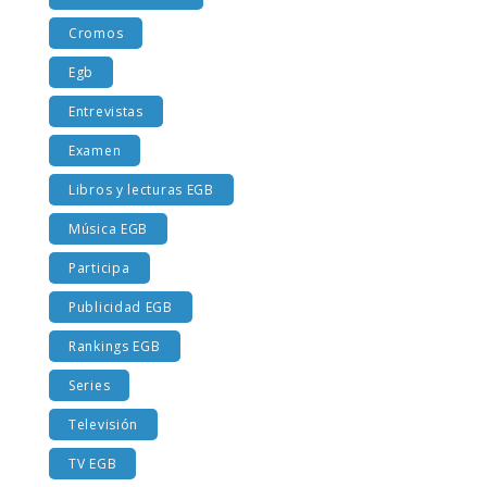
Costumbres EGB
Cromos
Egb
Entrevistas
Examen
Libros y lecturas EGB
Música EGB
Participa
Publicidad EGB
Rankings EGB
Series
Televisión
TV EGB