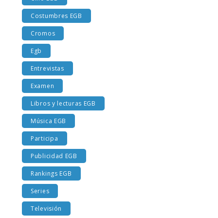
Costumbres EGB
Cromos
Egb
Entrevistas
Examen
Libros y lecturas EGB
Música EGB
Participa
Publicidad EGB
Rankings EGB
Series
Televisión