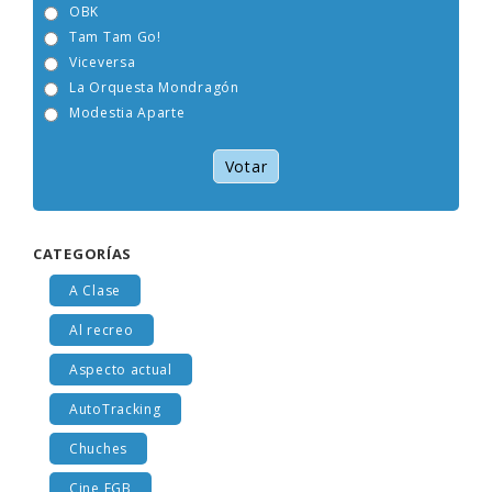
OBK
Tam Tam Go!
Viceversa
La Orquesta Mondragón
Modestia Aparte
Votar
CATEGORÍAS
A Clase
Al recreo
Aspecto actual
AutoTracking
Chuches
Cine EGB