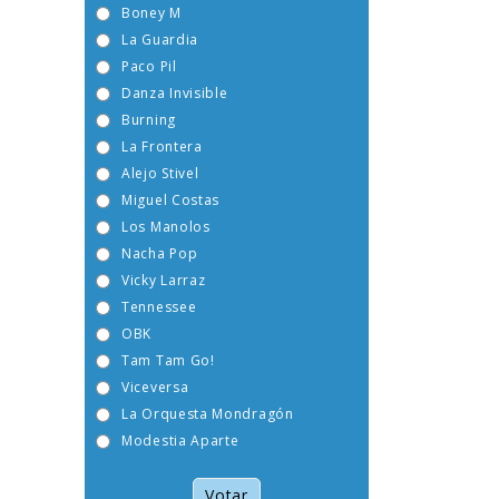
Boney M
La Guardia
Paco Pil
Danza Invisible
Burning
La Frontera
Alejo Stivel
Miguel Costas
Los Manolos
Nacha Pop
Vicky Larraz
Tennessee
OBK
Tam Tam Go!
Viceversa
La Orquesta Mondragón
Modestia Aparte
Votar