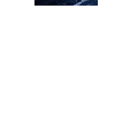
¿Sabías que…? Diez
curiosidades que igual no
sabes de cuando íbamos a
EGB
Rider 
[final
8 febrero, 2023
18 nov
Gana el nuevo juego Yo
Fui a EGB ‘¿Verdad, reto o
consecuencia?’
respondiendo correctamente estas
5 preguntas
tres s
15 diciembre, 2022
18 nov
Prime Video estrena
‘Mañana es hoy’ y
recordamos cosas que se
pusieron de moda en los 90 que ya
conse
desaparecieron
y atre
2 diciembre, 2022
17 nov