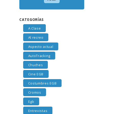
CATEGORÍAS
A Clase
Al recreo
Aspecto actual
AutoTracking
Chuches
Cine EGB
Costumbres EGB
Cromos
Egb
Entrevistas