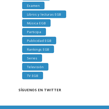
Examen
Libros y lecturas EGB
Música EGB
Participa
Publicidad EGB
Rankings EGB
Series
Televisión
TV EGB
SÍGUENOS EN TWITTER