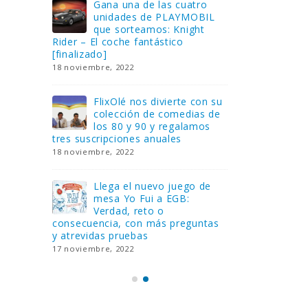
Gana una de las cuatro
¿Sa
al no
unidades de PLAYMOBIL
cur
amos a
que sorteamos: Knight
sab
Rider – El coche fantástico
EGB
[finalizado]
8 febrero, 202
18 noviembre, 2022
 Yo
Gan
reto o
FlixOlé nos divierte con su
Fui
colección de comedias de
con
 estas
los 80 y 90 y regalamos
respondiend
tres suscripciones anuales
5 preguntas
18 noviembre, 2022
15 diciembre,
Llega el nuevo juego de
Pri
mesa Yo Fui a EGB:
‘Ma
ue se
Verdad, reto o
rec
que ya
consecuencia, con más preguntas
pusieron de
y atrevidas pruebas
desaparecie
17 noviembre, 2022
2 diciembre, 