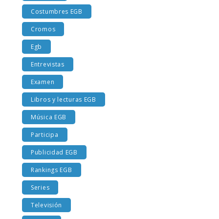
Cine EGB
Costumbres EGB
Cromos
Egb
Entrevistas
Examen
Libros y lecturas EGB
Música EGB
Participa
Publicidad EGB
Rankings EGB
Series
Televisión