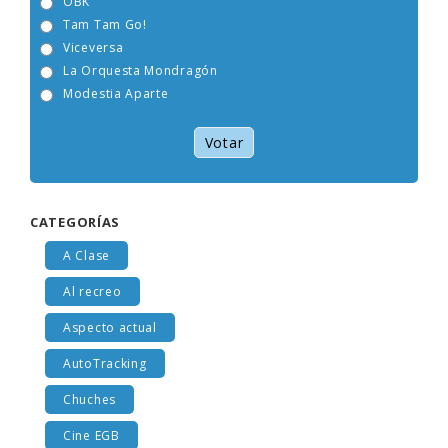
OBK
Tam Tam Go!
Viceversa
La Orquesta Mondragón
Modestia Aparte
Votar
CATEGORÍAS
A Clase
Al recreo
Aspecto actual
AutoTracking
Chuches