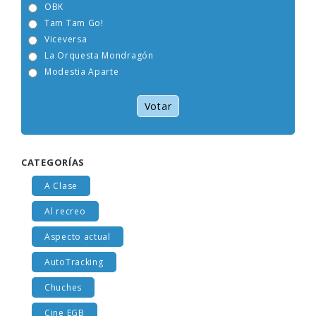
OBK
Tam Tam Go!
Viceversa
La Orquesta Mondragón
Modestia Aparte
Votar
CATEGORÍAS
A Clase
Al recreo
Aspecto actual
AutoTracking
Chuches
Cine EGB