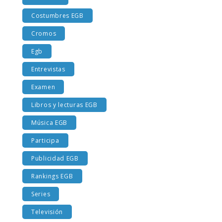
Costumbres EGB
Cromos
Egb
Entrevistas
Examen
Libros y lecturas EGB
Música EGB
Participa
Publicidad EGB
Rankings EGB
Series
Televisión