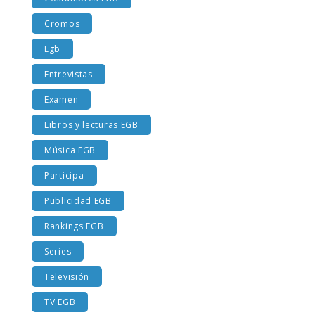
Costumbres EGB
Cromos
Egb
Entrevistas
Examen
Libros y lecturas EGB
Música EGB
Participa
Publicidad EGB
Rankings EGB
Series
Televisión
TV EGB