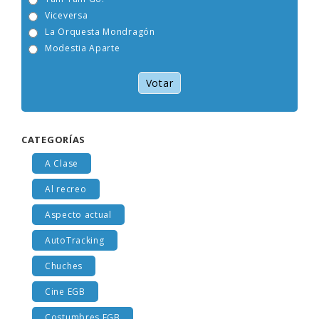
Tam Tam Go!
Viceversa
La Orquesta Mondragón
Modestia Aparte
Votar
CATEGORÍAS
A Clase
Al recreo
Aspecto actual
AutoTracking
Chuches
Cine EGB