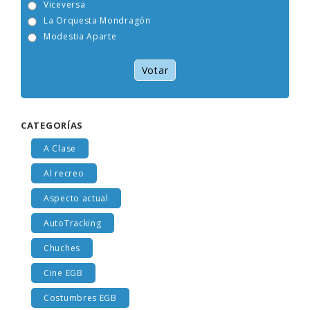
Viceversa
La Orquesta Mondragón
Modestia Aparte
Votar
CATEGORÍAS
A Clase
Al recreo
Aspecto actual
AutoTracking
Chuches
Cine EGB
Costumbres EGB