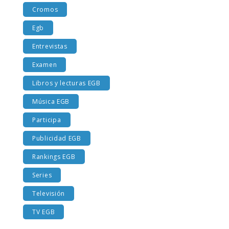
Cromos
Egb
Entrevistas
Examen
Libros y lecturas EGB
Música EGB
Participa
Publicidad EGB
Rankings EGB
Series
Televisión
TV EGB