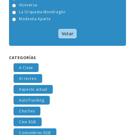
Tam Tam Go!
Viceversa
La Orquesta Mondragón
Modestia Aparte
Votar
CATEGORÍAS
A Clase
Al recreo
Aspecto actual
AutoTracking
Chuches
Cine EGB