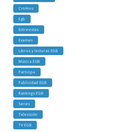
Costumbres EGB
Cromos
Egb
Entrevistas
Examen
Libros y lecturas EGB
Música EGB
Participa
Publicidad EGB
Rankings EGB
Series
Televisión
TV EGB