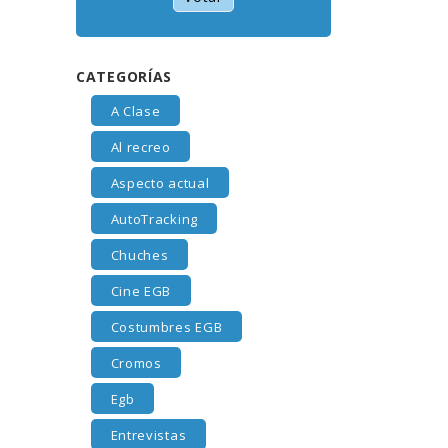
CATEGORÍAS
A Clase
Al recreo
Aspecto actual
AutoTracking
Chuches
Cine EGB
Costumbres EGB
Cromos
Egb
Entrevistas