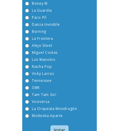
Boney M
La Guardia
Paco Pil
Danza Invisible
Burning
La Frontera
Alejo Stivel
Miguel Costas
Los Manolos
Nacha Pop
Vicky Larraz
Tennessee
OBK
Tam Tam Go!
Viceversa
La Orquesta Mondragón
Modestia Aparte
Votar