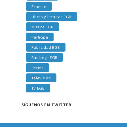
Examen
Libros y lecturas EGB
Música EGB
Participa
Publicidad EGB
Rankings EGB
Series
Televisión
TV EGB
SÍGUENOS EN TWITTER