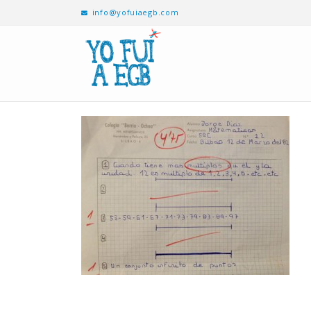
info@yofuiaegb.com