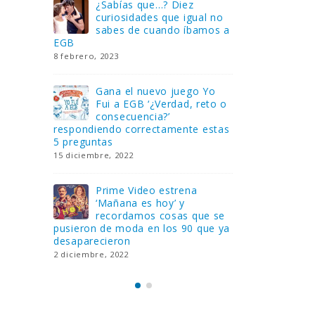
Gana una de las cuatro
¿Sa
al no
unidades de PLAYMOBIL
cur
amos a
que sorteamos: Knight
sab
Rider – El coche fantástico
EGB
[finalizado]
8 febrero, 202
18 noviembre, 2022
 Yo
Gan
reto o
FlixOlé nos divierte con su
Fui
colección de comedias de
con
 estas
los 80 y 90 y regalamos
respondiend
tres suscripciones anuales
5 preguntas
18 noviembre, 2022
15 diciembre,
Llega el nuevo juego de
Pri
mesa Yo Fui a EGB:
‘Ma
ue se
Verdad, reto o
rec
que ya
consecuencia, con más preguntas
pusieron de
y atrevidas pruebas
desaparecie
17 noviembre, 2022
2 diciembre, 