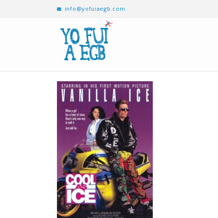
info@yofuiaegb.com