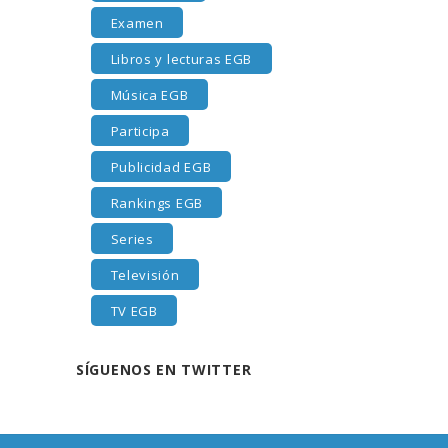
Examen
Libros y lecturas EGB
Música EGB
Participa
Publicidad EGB
Rankings EGB
Series
Televisión
TV EGB
SÍGUENOS EN TWITTER