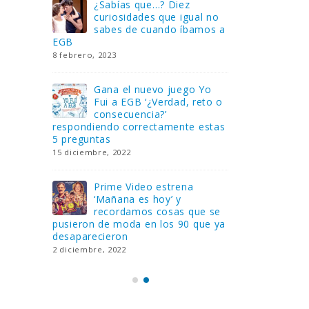
Gana una de las cuatro
¿Sa
al no
unidades de PLAYMOBIL
cur
amos a
que sorteamos: Knight
sab
Rider – El coche fantástico
EGB
[finalizado]
8 febrero, 202
18 noviembre, 2022
 Yo
Gan
reto o
FlixOlé nos divierte con su
Fui
colección de comedias de
con
 estas
los 80 y 90 y regalamos
respondiend
tres suscripciones anuales
5 preguntas
18 noviembre, 2022
15 diciembre,
Llega el nuevo juego de
Pri
mesa Yo Fui a EGB:
‘Ma
ue se
Verdad, reto o
rec
que ya
consecuencia, con más preguntas
pusieron de
y atrevidas pruebas
desaparecie
17 noviembre, 2022
2 diciembre, 