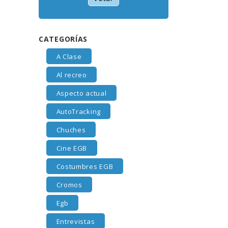
CATEGORÍAS
A Clase
Al recreo
Aspecto actual
AutoTracking
Chuches
Cine EGB
Costumbres EGB
Cromos
Egb
Entrevistas