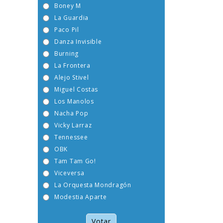
Boney M
La Guardia
Paco Pil
Danza Invisible
Burning
La Frontera
Alejo Stivel
Miguel Costas
Los Manolos
Nacha Pop
Vicky Larraz
Tennessee
OBK
Tam Tam Go!
Viceversa
La Orquesta Mondragón
Modestia Aparte
Votar