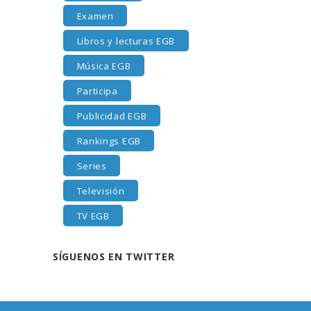
Examen
Libros y lecturas EGB
Música EGB
Participa
Publicidad EGB
Rankings EGB
Series
Televisión
TV EGB
SÍGUENOS EN TWITTER