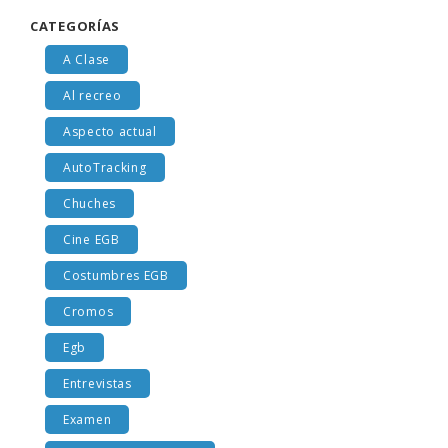
CATEGORÍAS
A Clase
Al recreo
Aspecto actual
AutoTracking
Chuches
Cine EGB
Costumbres EGB
Cromos
Egb
Entrevistas
Examen