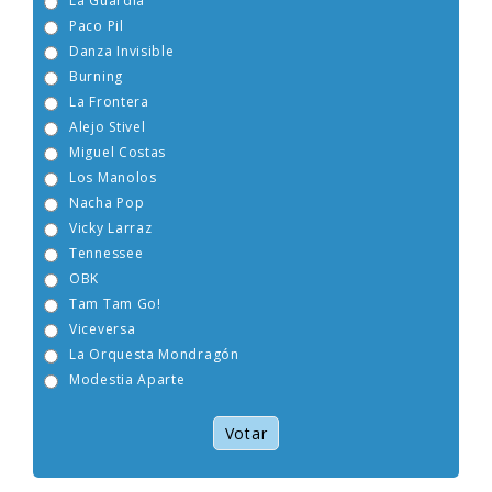
La Guardia
Paco Pil
Danza Invisible
Burning
La Frontera
Alejo Stivel
Miguel Costas
Los Manolos
Nacha Pop
Vicky Larraz
Tennessee
OBK
Tam Tam Go!
Viceversa
La Orquesta Mondragón
Modestia Aparte
Votar