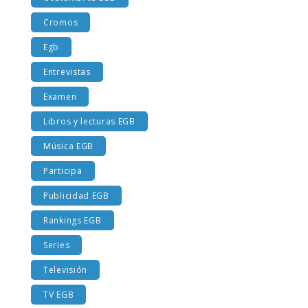
Costumbres EGB
Cromos
Egb
Entrevistas
Examen
Libros y lecturas EGB
Música EGB
Participa
Publicidad EGB
Rankings EGB
Series
Televisión
TV EGB