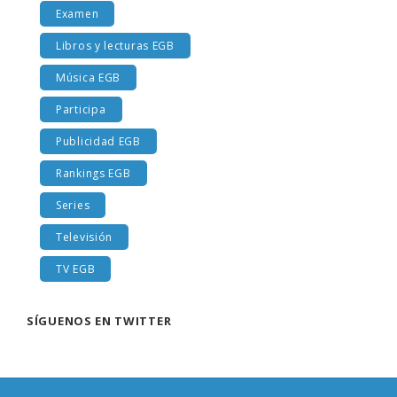
Examen
Libros y lecturas EGB
Música EGB
Participa
Publicidad EGB
Rankings EGB
Series
Televisión
TV EGB
SÍGUENOS EN TWITTER