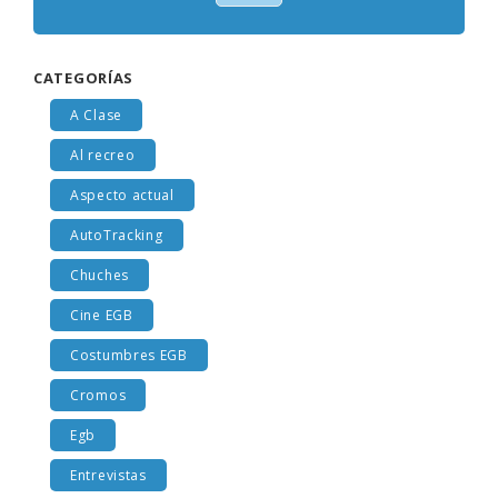
Votar
CATEGORÍAS
A Clase
Al recreo
Aspecto actual
AutoTracking
Chuches
Cine EGB
Costumbres EGB
Cromos
Egb
Entrevistas