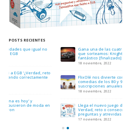
POSTS RECIENTES
Gana una de las cuatro unidades de PLAYMOBIL
que sorteamos: Knight Rider – El coche
fantástico [finalizado]
18 noviembre, 2022
FlixOlé nos divierte con su colección de
comedias de los 80 y 90 y regalamos tres
suscripciones anuales
18 noviembre, 2022
Llega el nuevo juego de mesa Yo Fui a EGB:
Verdad, reto o consecuencia, con más
preguntas y atrevidas pruebas
17 noviembre, 2022