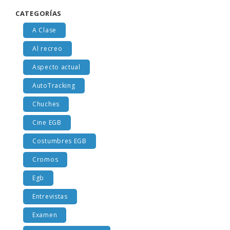
CATEGORÍAS
A Clase
Al recreo
Aspecto actual
AutoTracking
Chuches
Cine EGB
Costumbres EGB
Cromos
Egb
Entrevistas
Examen