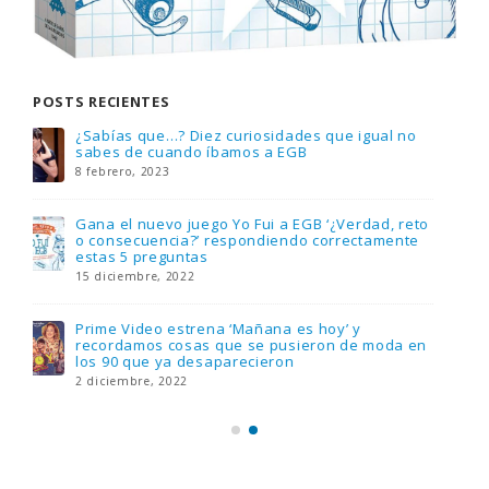
POSTS RECIENTES
Gana una de las cuatro unidades de PLAYMOBIL
que sorteamos: Knight Rider – El coche
fantástico [finalizado]
18 noviembre, 2022
FlixOlé nos divierte con su colección de
comedias de los 80 y 90 y regalamos tres
suscripciones anuales
18 noviembre, 2022
Llega el nuevo juego de mesa Yo Fui a EGB:
Verdad, reto o consecuencia, con más
preguntas y atrevidas pruebas
17 noviembre, 2022