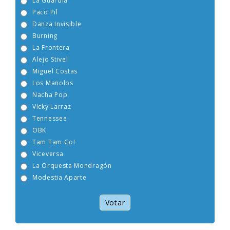
La Guardia
Paco Pil
Danza Invisible
Burning
La Frontera
Alejo Stivel
Miguel Costas
Los Manolos
Nacha Pop
Vicky Larraz
Tennessee
OBK
Tam Tam Go!
Viceversa
La Orquesta Mondragón
Modestia Aparte
Votar