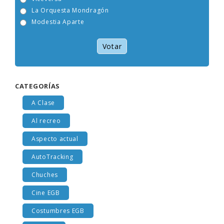
Viceversa
La Orquesta Mondragón
Modestia Aparte
Votar
CATEGORÍAS
A Clase
Al recreo
Aspecto actual
AutoTracking
Chuches
Cine EGB
Costumbres EGB