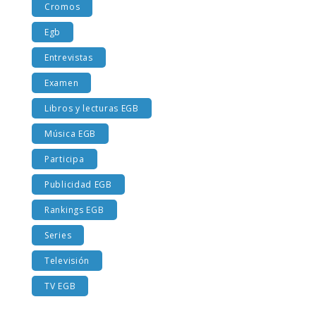
Cromos
Egb
Entrevistas
Examen
Libros y lecturas EGB
Música EGB
Participa
Publicidad EGB
Rankings EGB
Series
Televisión
TV EGB