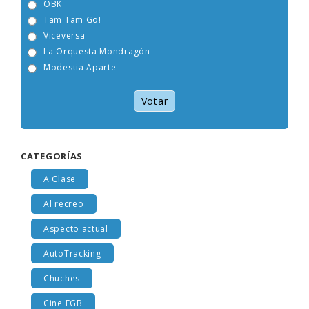
OBK
Tam Tam Go!
Viceversa
La Orquesta Mondragón
Modestia Aparte
Votar
CATEGORÍAS
A Clase
Al recreo
Aspecto actual
AutoTracking
Chuches
Cine EGB