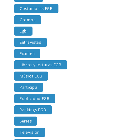
Costumbres EGB
Cromos
Egb
Entrevistas
Examen
Libros y lecturas EGB
Música EGB
Participa
Publicidad EGB
Rankings EGB
Series
Televisión