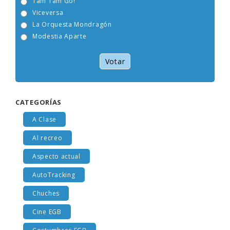
Tam Tam Go!
Viceversa
La Orquesta Mondragón
Modestia Aparte
Votar
CATEGORÍAS
A Clase
Al recreo
Aspecto actual
AutoTracking
Chuches
Cine EGB