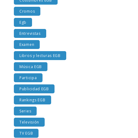
Costumbres EGB
Cromos
Egb
Entrevistas
Examen
Libros y lecturas EGB
Música EGB
Participa
Publicidad EGB
Rankings EGB
Series
Televisión
TV EGB