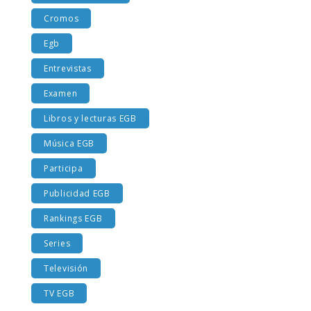
Cromos
Egb
Entrevistas
Examen
Libros y lecturas EGB
Música EGB
Participa
Publicidad EGB
Rankings EGB
Series
Televisión
TV EGB