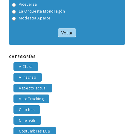
Viceversa
La Orquesta Mondragón
Modestia Aparte
Votar
CATEGORÍAS
A Clase
Al recreo
Aspecto actual
AutoTracking
Chuches
Cine EGB
Costumbres EGB