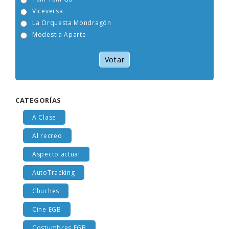
Tam Tam Go!
Viceversa
La Orquesta Mondragón
Modestia Aparte
Votar
CATEGORÍAS
A Clase
Al recreo
Aspecto actual
AutoTracking
Chuches
Cine EGB