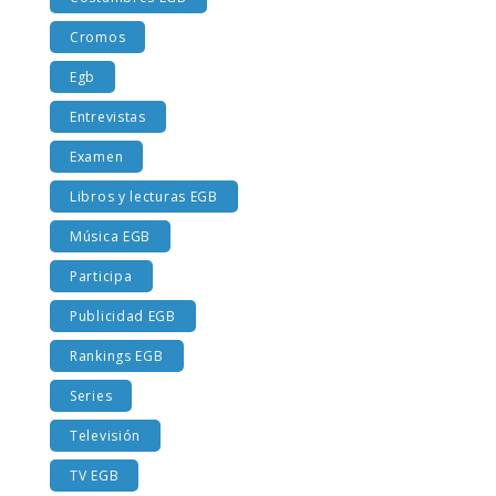
Costumbres EGB
Cromos
Egb
Entrevistas
Examen
Libros y lecturas EGB
Música EGB
Participa
Publicidad EGB
Rankings EGB
Series
Televisión
TV EGB