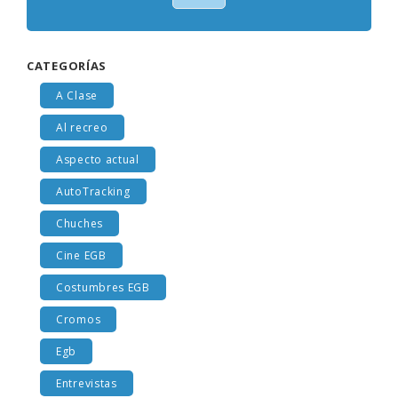
Votar
CATEGORÍAS
A Clase
Al recreo
Aspecto actual
AutoTracking
Chuches
Cine EGB
Costumbres EGB
Cromos
Egb
Entrevistas