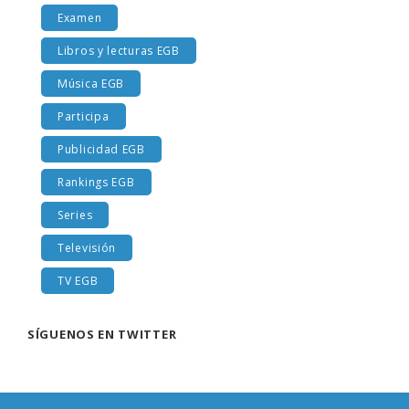
Examen
Libros y lecturas EGB
Música EGB
Participa
Publicidad EGB
Rankings EGB
Series
Televisión
TV EGB
SÍGUENOS EN TWITTER