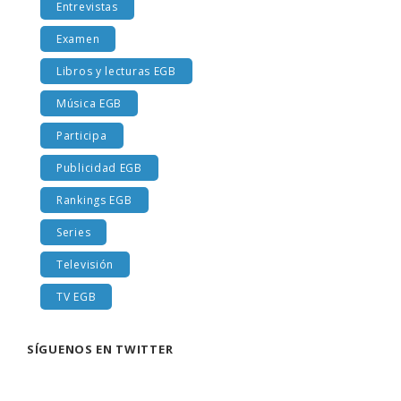
Entrevistas
Examen
Libros y lecturas EGB
Música EGB
Participa
Publicidad EGB
Rankings EGB
Series
Televisión
TV EGB
SÍGUENOS EN TWITTER