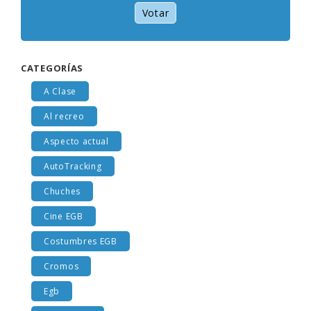
Votar
CATEGORÍAS
A Clase
Al recreo
Aspecto actual
AutoTracking
Chuches
Cine EGB
Costumbres EGB
Cromos
Egb