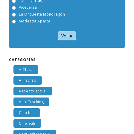
Tam Tam Go!
Viceversa
La Orquesta Mondragón
Modestia Aparte
Votar
CATEGORÍAS
A Clase
Al recreo
Aspecto actual
AutoTracking
Chuches
Cine EGB