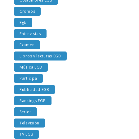
Costumbres EGB
Cromos
Egb
Entrevistas
Examen
Libros y lecturas EGB
Música EGB
Participa
Publicidad EGB
Rankings EGB
Series
Televisión
TV EGB