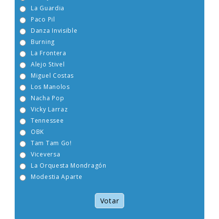
Boney M
La Guardia
Paco Pil
Danza Invisible
Burning
La Frontera
Alejo Stivel
Miguel Costas
Los Manolos
Nacha Pop
Vicky Larraz
Tennessee
OBK
Tam Tam Go!
Viceversa
La Orquesta Mondragón
Modestia Aparte
Votar