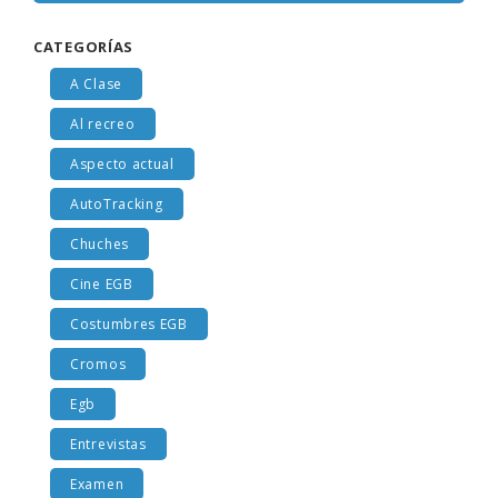
CATEGORÍAS
A Clase
Al recreo
Aspecto actual
AutoTracking
Chuches
Cine EGB
Costumbres EGB
Cromos
Egb
Entrevistas
Examen