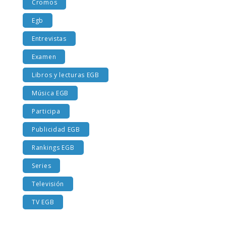
Cromos
Egb
Entrevistas
Examen
Libros y lecturas EGB
Música EGB
Participa
Publicidad EGB
Rankings EGB
Series
Televisión
TV EGB