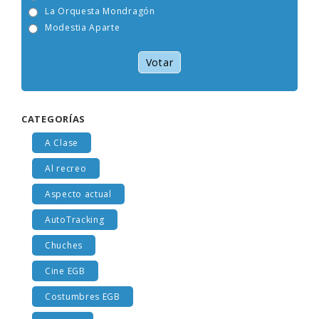
Viceversa
La Orquesta Mondragón
Modestia Aparte
Votar
CATEGORÍAS
A Clase
Al recreo
Aspecto actual
AutoTracking
Chuches
Cine EGB
Costumbres EGB