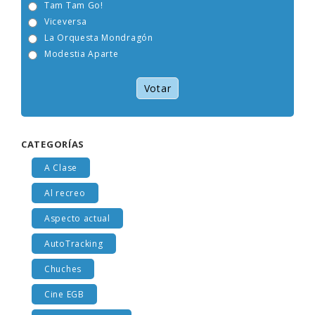
Tam Tam Go!
Viceversa
La Orquesta Mondragón
Modestia Aparte
Votar
CATEGORÍAS
A Clase
Al recreo
Aspecto actual
AutoTracking
Chuches
Cine EGB