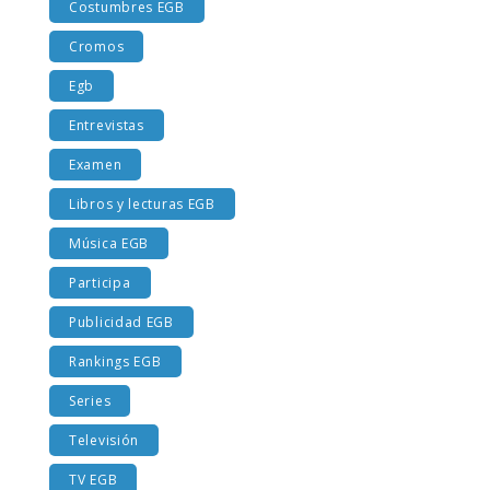
Costumbres EGB
Cromos
Egb
Entrevistas
Examen
Libros y lecturas EGB
Música EGB
Participa
Publicidad EGB
Rankings EGB
Series
Televisión