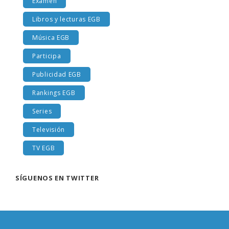
Examen
Libros y lecturas EGB
Música EGB
Participa
Publicidad EGB
Rankings EGB
Series
Televisión
TV EGB
SÍGUENOS EN TWITTER