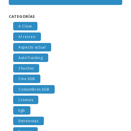
CATEGORÍAS
A Clase
Al recreo
Aspecto actual
AutoTracking
Chuches
Cine EGB
Costumbres EGB
Cromos
Egb
Entrevistas