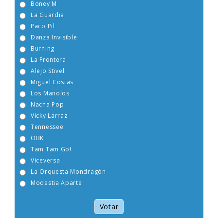
Boney M
La Guardia
Paco Pil
Danza Invisible
Burning
La Frontera
Alejo Stivel
Miguel Costas
Los Manolos
Nacha Pop
Vicky Larraz
Tennessee
OBK
Tam Tam Go!
Viceversa
La Orquesta Mondragón
Modestia Aparte
Votar