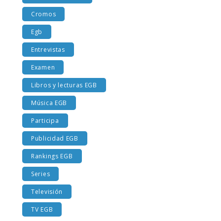
Costumbres EGB
Cromos
Egb
Entrevistas
Examen
Libros y lecturas EGB
Música EGB
Participa
Publicidad EGB
Rankings EGB
Series
Televisión
TV EGB