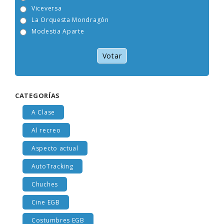
Tam Tam Go!
Viceversa
La Orquesta Mondragón
Modestia Aparte
Votar
CATEGORÍAS
A Clase
Al recreo
Aspecto actual
AutoTracking
Chuches
Cine EGB