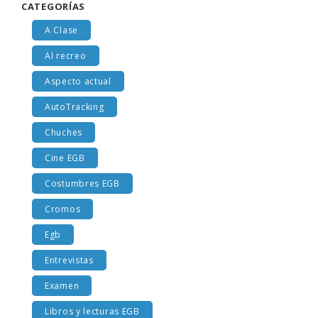
CATEGORÍAS
A Clase
Al recreo
Aspecto actual
AutoTracking
Chuches
Cine EGB
Costumbres EGB
Cromos
Egb
Entrevistas
Examen