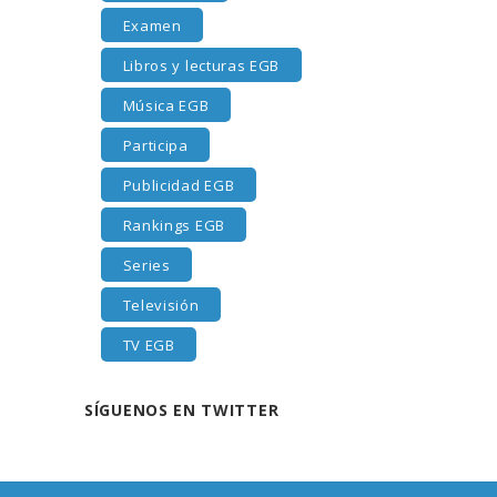
Examen
Libros y lecturas EGB
Música EGB
Participa
Publicidad EGB
Rankings EGB
Series
Televisión
TV EGB
SÍGUENOS EN TWITTER