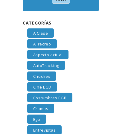
CATEGORÍAS
A Clase
Al recreo
Aspecto actual
AutoTracking
Chuches
Cine EGB
Costumbres EGB
Cromos
Egb
Entrevistas