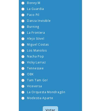
Boney M
La Guardia
Paco Pil
Danza Invisible
Burning
La Frontera
Alejo Stivel
Miguel Costas
Los Manolos
Nacha Pop
Vicky Larraz
Tennessee
OBK
Tam Tam Go!
Viceversa
La Orquesta Mondragón
Modestia Aparte
Votar