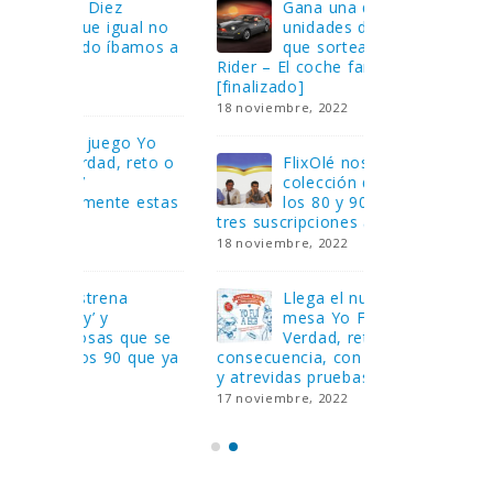
Gana una de las cuatro
¿Sa
al no
unidades de PLAYMOBIL
cur
amos a
que sorteamos: Knight
sab
Rider – El coche fantástico
EGB
[finalizado]
8 febrero, 202
18 noviembre, 2022
 Yo
Gan
reto o
FlixOlé nos divierte con su
Fui
colección de comedias de
con
 estas
los 80 y 90 y regalamos
respondiend
tres suscripciones anuales
5 preguntas
18 noviembre, 2022
15 diciembre,
Llega el nuevo juego de
Pri
mesa Yo Fui a EGB:
‘Ma
ue se
Verdad, reto o
rec
que ya
consecuencia, con más preguntas
pusieron de
y atrevidas pruebas
desaparecie
17 noviembre, 2022
2 diciembre, 