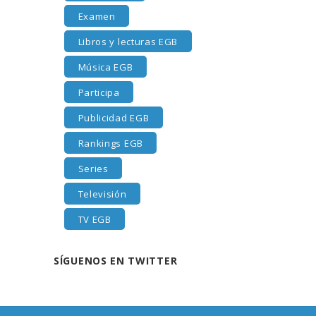
Examen
Libros y lecturas EGB
Música EGB
Participa
Publicidad EGB
Rankings EGB
Series
Televisión
TV EGB
SÍGUENOS EN TWITTER