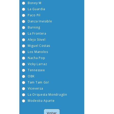
Boney M
La Guardia
Paco Pil
Danza Invisible
Burning
La Frontera
Alejo Stivel
Miguel Costas
Los Manolos
Nacha Pop
Vicky Larraz
Tennessee
OBK
Tam Tam Go!
Viceversa
La Orquesta Mondragón
Modestia Aparte
Votar