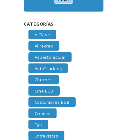
CATEGORÍAS
A Clase
Al recreo
Aspecto actual
AutoTracking
Chuches
Cine EGB
Costumbres EGB
Cromos
Egb
Entrevistas