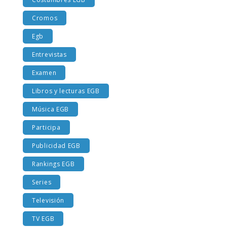
Costumbres EGB
Cromos
Egb
Entrevistas
Examen
Libros y lecturas EGB
Música EGB
Participa
Publicidad EGB
Rankings EGB
Series
Televisión
TV EGB