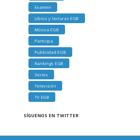
Examen
Libros y lecturas EGB
Música EGB
Participa
Publicidad EGB
Rankings EGB
Series
Televisión
TV EGB
SÍGUENOS EN TWITTER