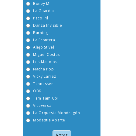
Boney M
La Guardia
Paco Pil
Danza Invisible
Burning
La Frontera
Alejo Stivel
Miguel Costas
Los Manolos
Nacha Pop
Vicky Larraz
Tennessee
OBK
Tam Tam Go!
Viceversa
La Orquesta Mondragón
Modestia Aparte
Votar