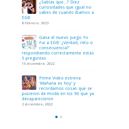
Gana una de las cuatro
¿Sa
al no
unidades de PLAYMOBIL
cur
amos a
que sorteamos: Knight
sab
Rider – El coche fantástico
EGB
[finalizado]
8 febrero, 202
18 noviembre, 2022
 Yo
Gan
reto o
FlixOlé nos divierte con su
Fui
colección de comedias de
con
 estas
los 80 y 90 y regalamos
respondiend
tres suscripciones anuales
5 preguntas
18 noviembre, 2022
15 diciembre,
Llega el nuevo juego de
Pri
mesa Yo Fui a EGB:
‘Ma
ue se
Verdad, reto o
rec
que ya
consecuencia, con más preguntas
pusieron de
y atrevidas pruebas
desaparecie
17 noviembre, 2022
2 diciembre, 