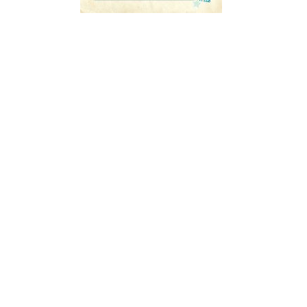
¿Sabías que…? Diez
curiosidades que igual no
sabes de cuando íbamos a
EGB
Rider 
[final
8 febrero, 2023
18 nov
Gana el nuevo juego Yo
Fui a EGB ‘¿Verdad, reto o
consecuencia?’
respondiendo correctamente estas
5 preguntas
tres s
15 diciembre, 2022
18 nov
Prime Video estrena
‘Mañana es hoy’ y
recordamos cosas que se
pusieron de moda en los 90 que ya
conse
desaparecieron
y atre
2 diciembre, 2022
17 nov