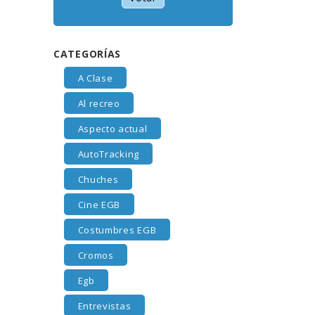
CATEGORÍAS
A Clase
Al recreo
Aspecto actual
AutoTracking
Chuches
Cine EGB
Costumbres EGB
Cromos
Egb
Entrevistas