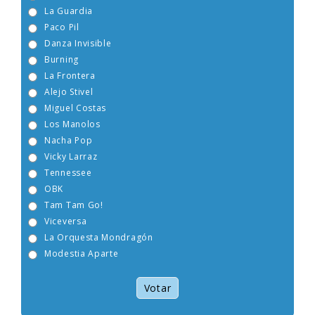
Boney M
La Guardia
Paco Pil
Danza Invisible
Burning
La Frontera
Alejo Stivel
Miguel Costas
Los Manolos
Nacha Pop
Vicky Larraz
Tennessee
OBK
Tam Tam Go!
Viceversa
La Orquesta Mondragón
Modestia Aparte
Votar