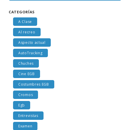
CATEGORÍAS
A Clase
Al recreo
Aspecto actual
AutoTracking
Chuches
Cine EGB
Costumbres EGB
Cromos
Egb
Entrevistas
Examen