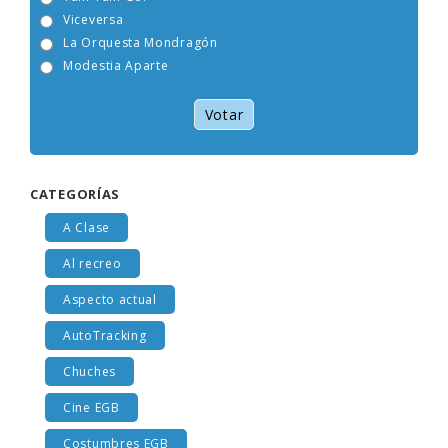
Tam Tam Go!
Viceversa
La Orquesta Mondragón
Modestia Aparte
Votar
CATEGORÍAS
A Clase
Al recreo
Aspecto actual
AutoTracking
Chuches
Cine EGB