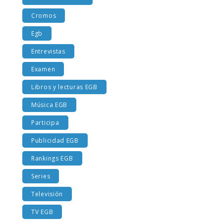
Costumbres EGB
Cromos
Egb
Entrevistas
Examen
Libros y lecturas EGB
Música EGB
Participa
Publicidad EGB
Rankings EGB
Series
Televisión
TV EGB