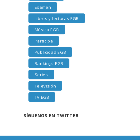
Examen
Libros y lecturas EGB
Música EGB
Participa
Publicidad EGB
Rankings EGB
Series
Televisión
TV EGB
SÍGUENOS EN TWITTER