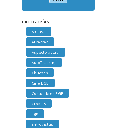
CATEGORÍAS
A Clase
Al recreo
Aspecto actual
AutoTracking
Chuches
Cine EGB
Costumbres EGB
Cromos
Egb
Entrevistas