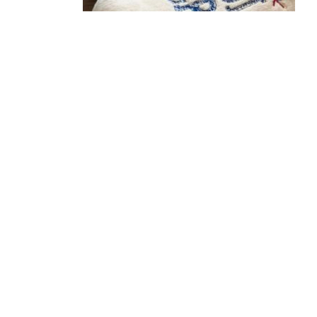
¿Sabías que…? Diez
curiosidades que igual no
sabes de cuando íbamos a
EGB
Rider 
[final
8 febrero, 2023
18 nov
Gana el nuevo juego Yo
Fui a EGB ‘¿Verdad, reto o
consecuencia?’
respondiendo correctamente estas
5 preguntas
tres s
15 diciembre, 2022
18 nov
Prime Video estrena
‘Mañana es hoy’ y
recordamos cosas que se
pusieron de moda en los 90 que ya
conse
desaparecieron
y atre
2 diciembre, 2022
17 nov