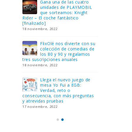
Gana una de las cuatro
¿Sa
al no
unidades de PLAYMOBIL
cur
amos a
que sorteamos: Knight
sab
Rider – El coche fantástico
EGB
[finalizado]
8 febrero, 202
18 noviembre, 2022
 Yo
Gan
reto o
FlixOlé nos divierte con su
Fui
colección de comedias de
con
 estas
los 80 y 90 y regalamos
respondiend
tres suscripciones anuales
5 preguntas
18 noviembre, 2022
15 diciembre,
Llega el nuevo juego de
Pri
mesa Yo Fui a EGB:
‘Ma
ue se
Verdad, reto o
rec
que ya
consecuencia, con más preguntas
pusieron de
y atrevidas pruebas
desaparecie
17 noviembre, 2022
2 diciembre, 