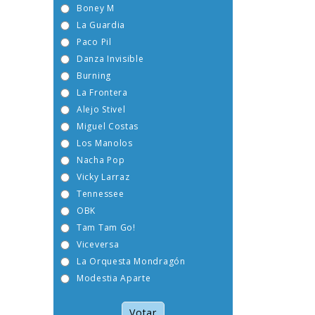
Boney M
La Guardia
Paco Pil
Danza Invisible
Burning
La Frontera
Alejo Stivel
Miguel Costas
Los Manolos
Nacha Pop
Vicky Larraz
Tennessee
OBK
Tam Tam Go!
Viceversa
La Orquesta Mondragón
Modestia Aparte
Votar