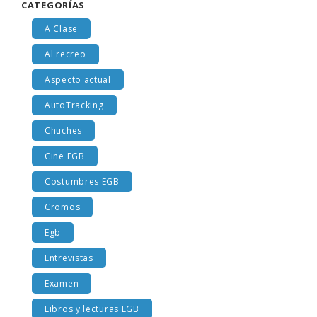
CATEGORÍAS
A Clase
Al recreo
Aspecto actual
AutoTracking
Chuches
Cine EGB
Costumbres EGB
Cromos
Egb
Entrevistas
Examen
Libros y lecturas EGB