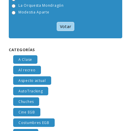
Viceversa
La Orquesta Mondragón
Modestia Aparte
Votar
CATEGORÍAS
A Clase
Al recreo
Aspecto actual
AutoTracking
Chuches
Cine EGB
Costumbres EGB