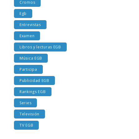
Cromos
Egb
Entrevistas
Examen
Libros y lecturas EGB
Música EGB
Participa
Publicidad EGB
Rankings EGB
Series
Televisión
TV EGB