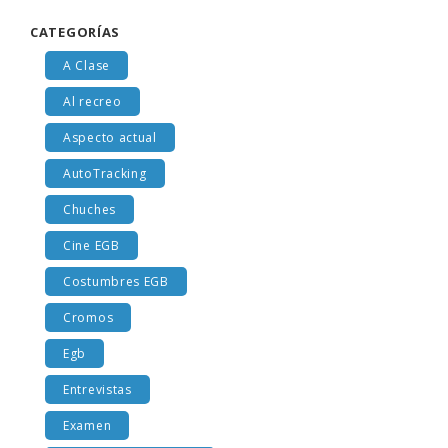
CATEGORÍAS
A Clase
Al recreo
Aspecto actual
AutoTracking
Chuches
Cine EGB
Costumbres EGB
Cromos
Egb
Entrevistas
Examen