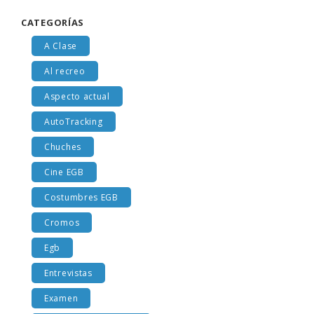
CATEGORÍAS
A Clase
Al recreo
Aspecto actual
AutoTracking
Chuches
Cine EGB
Costumbres EGB
Cromos
Egb
Entrevistas
Examen