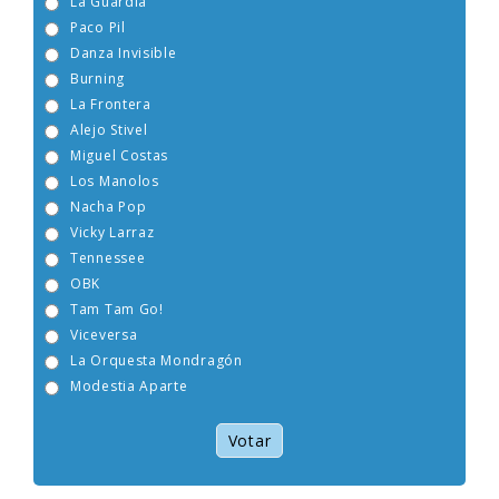
La Guardia
Paco Pil
Danza Invisible
Burning
La Frontera
Alejo Stivel
Miguel Costas
Los Manolos
Nacha Pop
Vicky Larraz
Tennessee
OBK
Tam Tam Go!
Viceversa
La Orquesta Mondragón
Modestia Aparte
Votar