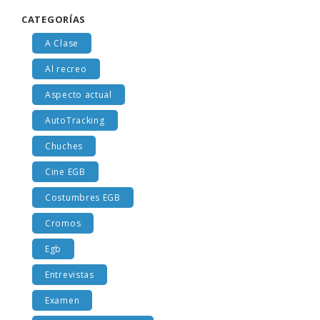
CATEGORÍAS
A Clase
Al recreo
Aspecto actual
AutoTracking
Chuches
Cine EGB
Costumbres EGB
Cromos
Egb
Entrevistas
Examen