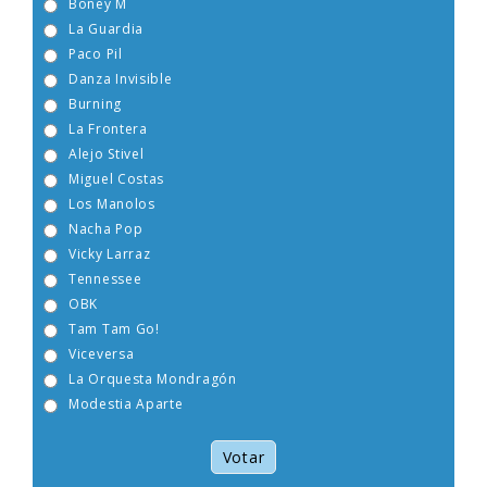
Boney M
La Guardia
Paco Pil
Danza Invisible
Burning
La Frontera
Alejo Stivel
Miguel Costas
Los Manolos
Nacha Pop
Vicky Larraz
Tennessee
OBK
Tam Tam Go!
Viceversa
La Orquesta Mondragón
Modestia Aparte
Votar