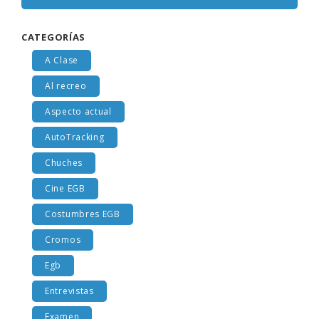
CATEGORÍAS
A Clase
Al recreo
Aspecto actual
AutoTracking
Chuches
Cine EGB
Costumbres EGB
Cromos
Egb
Entrevistas