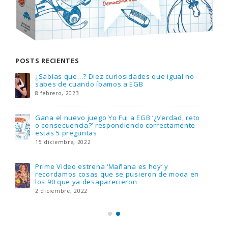
POSTS RECIENTES
Gana una de las cuatro unidades de PLAYMOBIL
que sorteamos: Knight Rider – El coche
fantástico [finalizado]
18 noviembre, 2022
FlixOlé nos divierte con su colección de
comedias de los 80 y 90 y regalamos tres
suscripciones anuales
18 noviembre, 2022
Llega el nuevo juego de mesa Yo Fui a EGB:
Verdad, reto o consecuencia, con más
preguntas y atrevidas pruebas
17 noviembre, 2022