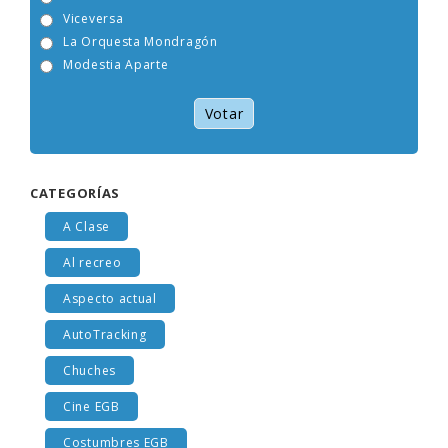
Tam Tam Go!
Viceversa
La Orquesta Mondragón
Modestia Aparte
Votar
CATEGORÍAS
A Clase
Al recreo
Aspecto actual
AutoTracking
Chuches
Cine EGB