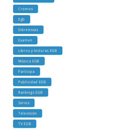
Costumbres EGB
Cromos
Egb
Entrevistas
Examen
Libros y lecturas EGB
Música EGB
Participa
Publicidad EGB
Rankings EGB
Series
Televisión
TV EGB