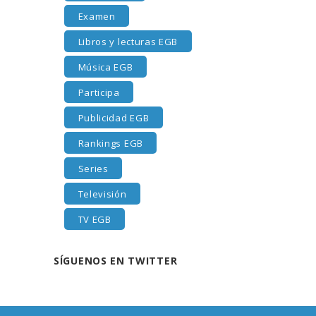
Examen
Libros y lecturas EGB
Música EGB
Participa
Publicidad EGB
Rankings EGB
Series
Televisión
TV EGB
SÍGUENOS EN TWITTER