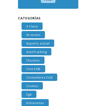
CATEGORÍAS
A Clase
Al recreo
Aspecto actual
AutoTracking
Chuches
Cine EGB
Costumbres EGB
Cromos
Egb
Entrevistas