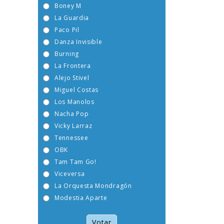
Boney M
La Guardia
Paco Pil
Danza Invisible
Burning
La Frontera
Alejo Stivel
Miguel Costas
Los Manolos
Nacha Pop
Vicky Larraz
Tennessee
OBK
Tam Tam Go!
Viceversa
La Orquesta Mondragón
Modestia Aparte
Votar