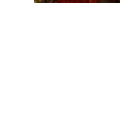
¿Sabías que…? Diez
curiosidades que igual no
sabes de cuando íbamos a
EGB
Rider 
[final
8 febrero, 2023
18 nov
Gana el nuevo juego Yo
Fui a EGB ‘¿Verdad, reto o
consecuencia?’
respondiendo correctamente estas
5 preguntas
tres s
15 diciembre, 2022
18 nov
Prime Video estrena
‘Mañana es hoy’ y
recordamos cosas que se
pusieron de moda en los 90 que ya
conse
desaparecieron
y atre
2 diciembre, 2022
17 nov