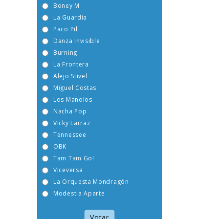
Boney M
La Guardia
Paco Pil
Danza Invisible
Burning
La Frontera
Alejo Stivel
Miguel Costas
Los Manolos
Nacha Pop
Vicky Larraz
Tennessee
OBK
Tam Tam Go!
Viceversa
La Orquesta Mondragón
Modestia Aparte
Votar