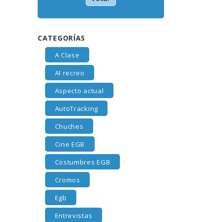
CATEGORÍAS
A Clase
Al recreo
Aspecto actual
AutoTracking
Chuches
Cine EGB
Costumbres EGB
Cromos
Egb
Entrevistas