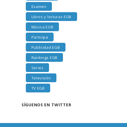
Examen
Libros y lecturas EGB
Música EGB
Participa
Publicidad EGB
Rankings EGB
Series
Televisión
TV EGB
SÍGUENOS EN TWITTER