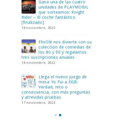
Gana una de las cuatro
¿Sa
al no
unidades de PLAYMOBIL
cur
amos a
que sorteamos: Knight
sab
Rider – El coche fantástico
EGB
[finalizado]
8 febrero, 202
18 noviembre, 2022
 Yo
Gan
reto o
FlixOlé nos divierte con su
Fui
colección de comedias de
con
 estas
los 80 y 90 y regalamos
respondiend
tres suscripciones anuales
5 preguntas
18 noviembre, 2022
15 diciembre,
Llega el nuevo juego de
Pri
mesa Yo Fui a EGB:
‘Ma
ue se
Verdad, reto o
rec
que ya
consecuencia, con más preguntas
pusieron de
y atrevidas pruebas
desaparecie
17 noviembre, 2022
2 diciembre, 