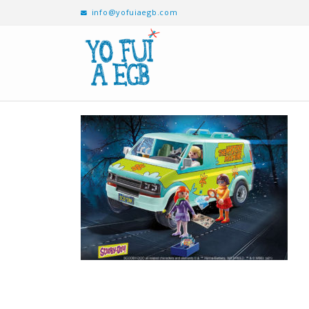
info@yofuiaegb.com