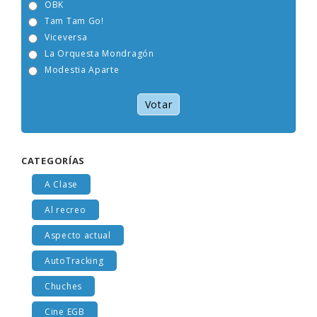
OBK
Tam Tam Go!
Viceversa
La Orquesta Mondragón
Modestia Aparte
Votar
CATEGORÍAS
A Clase
Al recreo
Aspecto actual
AutoTracking
Chuches