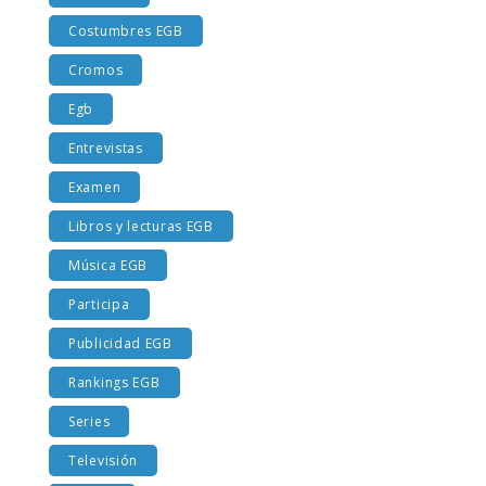
Cine EGB
Costumbres EGB
Cromos
Egb
Entrevistas
Examen
Libros y lecturas EGB
Música EGB
Participa
Publicidad EGB
Rankings EGB
Series
Televisión