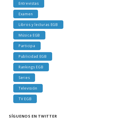
Entrevistas
Examen
Libros y lecturas EGB
Música EGB
Participa
Publicidad EGB
Rankings EGB
Series
Televisión
TV EGB
SÍGUENOS EN TWITTER