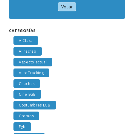
Votar
CATEGORÍAS
A Clase
Al recreo
Aspecto actual
AutoTracking
Chuches
Cine EGB
Costumbres EGB
Cromos
Egb